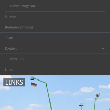
Gebrauchtgeräte
Service
Bedienerschulung
Team
Kontakt
Über uns
Links
LINKS